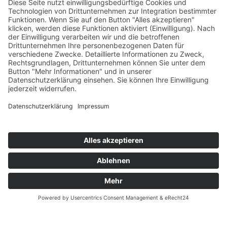
weitergeleitet werden. OpenStreetMap speichert hierzu unter
Umständen Cookies in Ihrem Browser oder setzt vergleichbare
Wiedererkennungstechnologien ein.
Die Nutzung von OpenStreetMap erfolgt im Interesse einer
ansprechenden Darstellung unserer Online-Angebote und einer
leichten Auffindbarkeit der von uns auf der Website angegebenen
Orte. Dies stellt ein berechtigtes Interesse im Sinne von Art. 6 Abs.
1 lit. f DSGVO dar. Sofern eine entsprechende Einwilligung
abgefragt wurde, erfolgt die Verarbeitung ausschließlich auf
Grundlage von Art. 6 Abs. 1 lit. a DSGVO und § 25 Abs. 1 TDDDG,
soweit die Einwilligung die Speicherung von Cookies oder den
Zugriff auf Informationen im Endgerät des Nutzers (z. B. Device-
Fingerprinting) im Sinne des TDDDG umfasst. Die Einwilligung ist
jederzeit widerrufbar.
©2026 Your Company. All Rights Reserved. Designed By
8ITS
GmbH
Datenschutz
|
Impressum
|
AGB