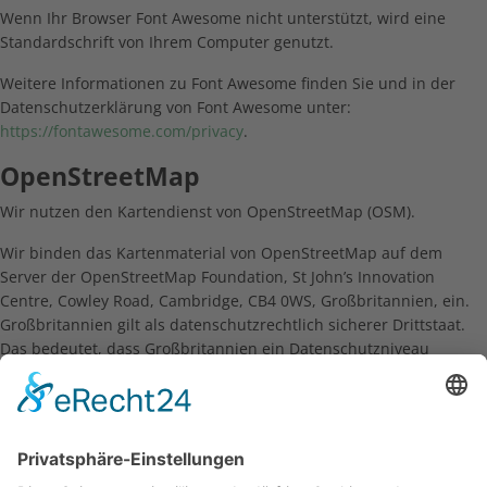
Wenn Ihr Browser Font Awesome nicht unterstützt, wird eine
Standardschrift von Ihrem Computer genutzt.
Weitere Informationen zu Font Awesome finden Sie und in der
Datenschutzerklärung von Font Awesome unter:
https://fontawesome.com/privacy
.
OpenStreetMap
Wir nutzen den Kartendienst von OpenStreetMap (OSM).
Wir binden das Kartenmaterial von OpenStreetMap auf dem
Server der OpenStreetMap Foundation, St John’s Innovation
Centre, Cowley Road, Cambridge, CB4 0WS, Großbritannien, ein.
Großbritannien gilt als datenschutzrechtlich sicherer Drittstaat.
Das bedeutet, dass Großbritannien ein Datenschutzniveau
aufweist, das dem Datenschutzniveau in der Europäischen Union
entspricht. Bei der Nutzung der OpenStreetMap-Karten wird eine
Verbindung zu den Servern der OpenStreetMap-Foundation
hergestellt. Dabei können u. a. Ihre IP-Adresse und weitere
Informationen über Ihr Verhalten auf dieser Website an die OSMF