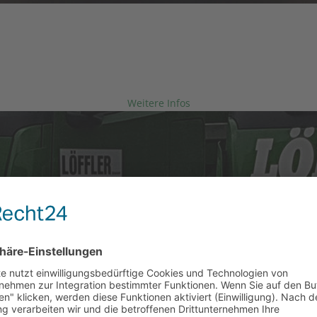
LÖFFLER GmbH
STELLENANGEBOTE
Werde Teil unseres Teams!
Weitere Infos