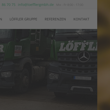
 86 70 75
info@loefflergmbh.de
Mo - Fr 8:00 - 17:00
N
LÖFFLER GRUPPE
REFERENZEN
KONTAKT