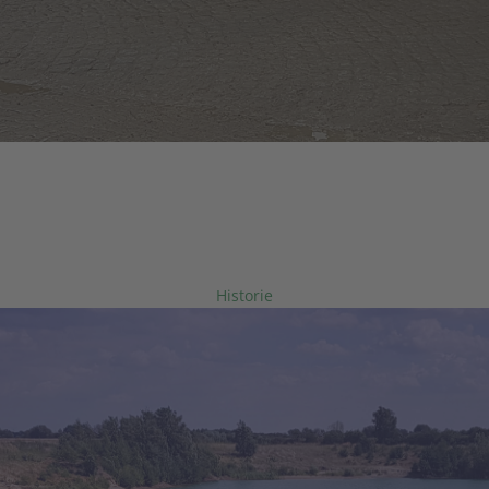
LÖFFLER GmbH
STEINBRÜCHE • KIESWERKE • TRANSPORTE
er 70 Jahre Partner der Bauwirtscha
Historie