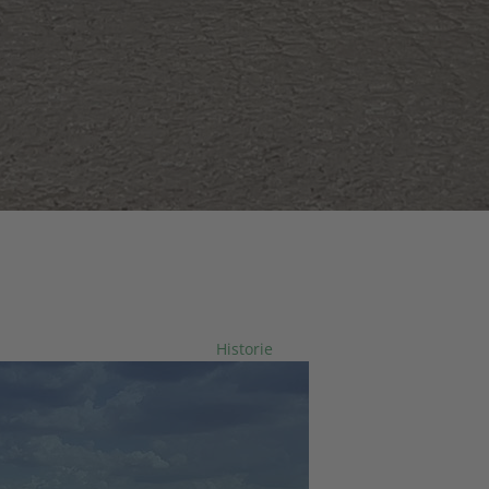
LÖFFLER GmbH
STEINBRÜCHE • KIESWERKE • TRANSPORTE
Über 60 Jahre Partner der Bauwirtschaft.
Historie